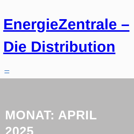
Zum
Inhalt
springen
EnergieZentrale –
Die Distribution
MONAT:
APRIL
2025