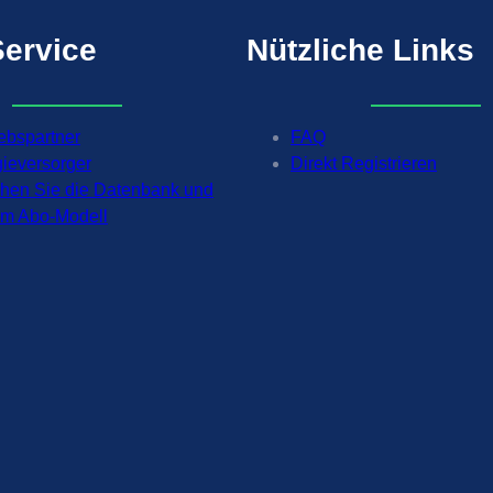
Service
Nützliche
Links
iebspartner
FAQ
gieversorger
Direkt Registrieren
chen Sie die Datenbank und
 im Abo-Modell