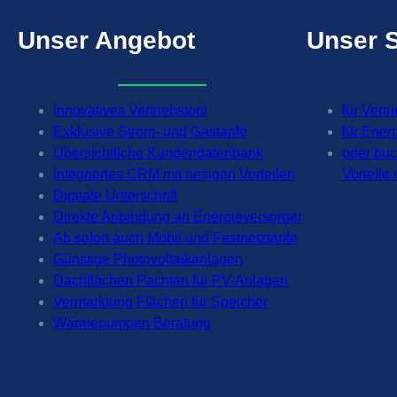
Unser
Angebot
Unser
Innovatives Vertriebstool
für Vertr
Exklusive Strom- und Gastarife
für Ener
Übersichtliche Kundendatenbank
oder bu
Integriertes CRM mit riesigen Vorteilen
Vorteile
Digitale Unterschrift
Direkte Anbindung an Energieversorger
Ab sofort auch Mobil und Festnetztarife
Günstige Photovoltaikanlagen
Dachflächen Pachten für PV-Anlagen
Vermarktung Flächen für Speicher
Wärmepumpen Beratung