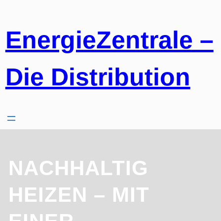
Zum
Inhalt
springen
EnergieZentrale –
Die Distribution
NACHHALTIG
HEIZEN – MIT