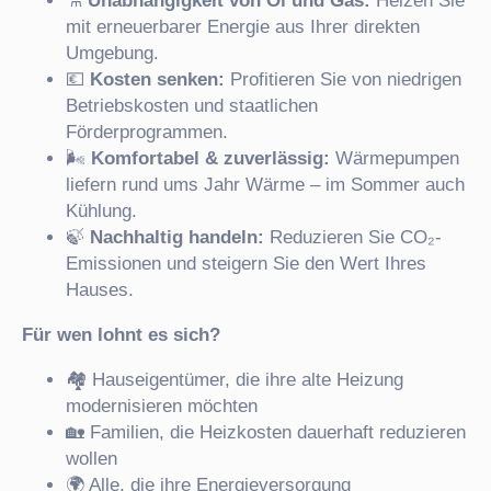
⚗️
Unabhängigkeit von Öl und Gas:
Heizen Sie
mit erneuerbarer Energie aus Ihrer direkten
Umgebung.
💶
Kosten senken:
Profitieren Sie von niedrigen
Betriebskosten und staatlichen
Förderprogrammen.
🌬️
Komfortabel & zuverlässig:
Wärmepumpen
liefern rund ums Jahr Wärme – im Sommer auch
Kühlung.
🍃
Nachhaltig handeln:
Reduzieren Sie CO₂-
Emissionen und steigern Sie den Wert Ihres
Hauses.
Für wen lohnt es sich?
🏘️ Hauseigentümer, die ihre alte Heizung
modernisieren möchten
🏡 Familien, die Heizkosten dauerhaft reduzieren
wollen
🌍 Alle, die ihre Energieversorgung