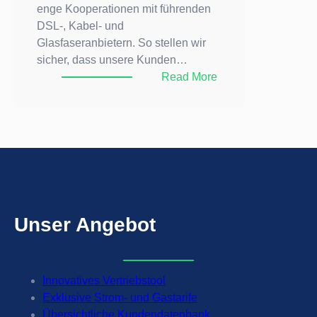
enge Kooperationen mit führenden
DSL-, Kabel- und
Glasfaseranbietern. So stellen wir
sicher, dass unsere Kunden…
:
Read More
DSL
und
Glasfaser
Vertrieb
Unser
Angebot
Innovatives Vertriebstool
Exklusive Strom- und Gastarife
Übersichtliche Kundendatenbank