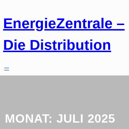
Zum
Inhalt
springen
EnergieZentrale –
Die Distribution
MONAT:
JULI 2025