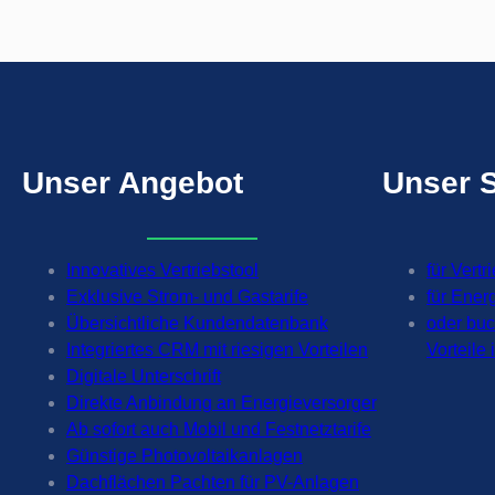
r
a
u
f
a
n
k
Unser
Angebot
Unser
o
m
m
t
Innovatives Vertriebstool
für Vertr
.
Exklusive Strom- und Gastarife
für Ener
Übersichtliche Kundendatenbank
oder bu
Integriertes CRM mit riesigen Vorteilen
Vorteile
Digitale Unterschrift
Direkte Anbindung an Energieversorger
Ab sofort auch Mobil und Festnetztarife
Günstige Photovoltaikanlagen
Dachflächen Pachten für PV-Anlagen