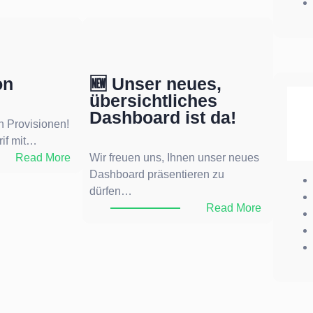
on
🆕 Unser neues,
übersichtliches
Dashboard ist da!
n Provisionen!
rif mit…
:
Read More
Wir freuen uns, Ihnen unser neues
T
Dashboard präsentieren zu
o
dürfen…
p
:
Read More
P
🆕
r
U
o
n
v
s
i
e
s
r