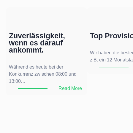
Zuverlässigkeit,
Top Provisi
wenn es darauf
ankommt.
Wir haben die beste
z.B. ein 12 Monatsta
Während es heute bei der
Konkurrenz zwischen 08:00 und
13:00…
:
Read More
Z
u
v
e
r
l