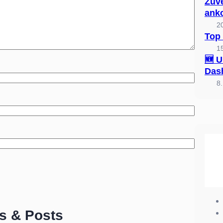
Zuve
ank
2
Top 
1
🆕 U
Dash
8
es & Posts