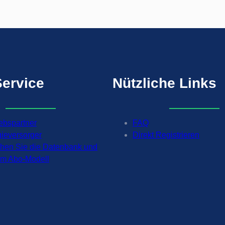
h
e
s
D
a
s
h
Service
Nützliche
Links
b
o
a
r
iebspartner
FAQ
d
gieversorger
Direkt Registrieren
i
chen Sie die Datenbank und
s
 im Abo-Modell
t
d
a
!