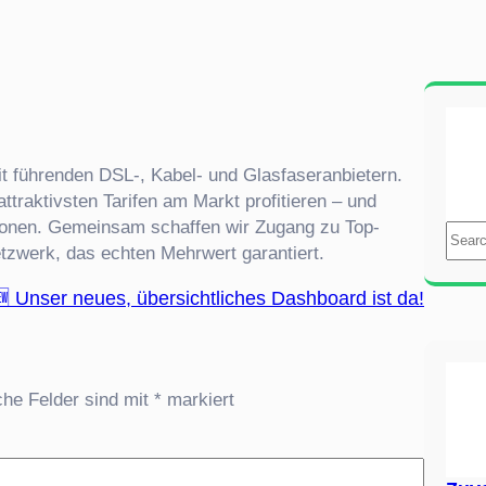
t führenden DSL-, Kabel- und Glasfaseranbietern.
ttraktivsten Tarifen am Markt profitieren – und
sionen. Gemeinsam schaffen wir Zugang zu Top-
S
tzwerk, das echten Mehrwert garantiert.
e
a
 Unser neues, übersichtliches Dashboard ist da!
r
c
h
che Felder sind mit
*
markiert