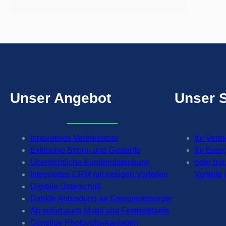
Zuverlässigkeit,
wenn
es
darauf
ankommt.
Unser
Angebot
Unser
Innovatives Vertriebstool
für Vertr
Exklusive Strom- und Gastarife
für Ener
Übersichtliche Kundendatenbank
oder bu
Integriertes CRM mit riesigen Vorteilen
Vorteile
Digitale Unterschrift
Direkte Anbindung an Energieversorger
Ab sofort auch Mobil und Festnetztarife
Günstige Photovoltaikanlagen