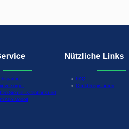
Service
Nützliche
Links
iebspartner
FAQ
gieversorger
Direkt Registrieren
chen Sie die Datenbank und
 im Abo-Modell