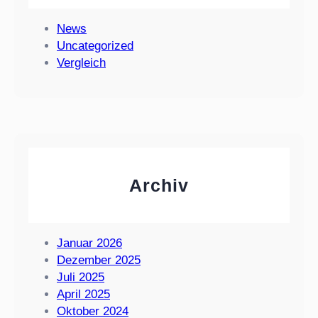
h
b
News
o
Uncategorized
a
Vergleich
r
d
i
s
t
d
a
Archiv
!
Januar 2026
Dezember 2025
Juli 2025
April 2025
Oktober 2024