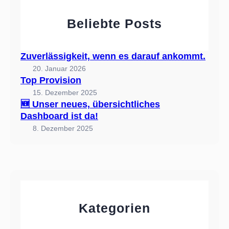
o
ü
m
Beliebte Posts
b
m
e
t
r
.
Zuverlässigkeit, wenn es darauf ankommt.
s
20. Januar 2026
i
Top Provision
c
15. Dezember 2025
h
🆕 Unser neues, übersichtliches
t
Dashboard ist da!
l
8. Dezember 2025
i
c
h
e
s
D
Kategorien
a
s