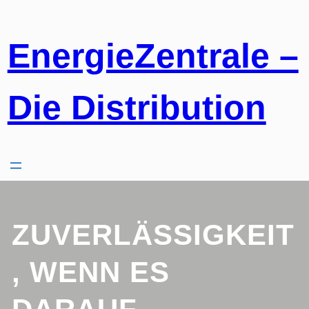
Zum
Inhalt
springen
EnergieZentrale –
Die Distribution
ZUVERLÄSSIGKEIT
, WENN ES