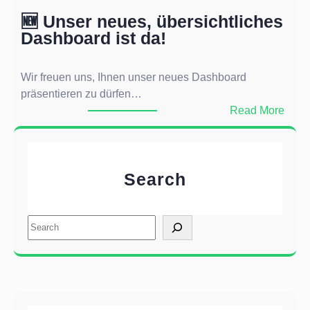
e
P
🆕 Unser neues, übersichtliches
i
r
Dashboard ist da!
t
o
,
v
w
i
Wir freuen uns, Ihnen unser neues Dashboard
e
s
präsentieren zu dürfen…
n
i
:
Read More
n
o
🆕
e
n
U
s
n
d
Search
s
a
e
r
r
a
S
n
u
e
e
f
a
u
a
r
e
n
c
s
k
h
,