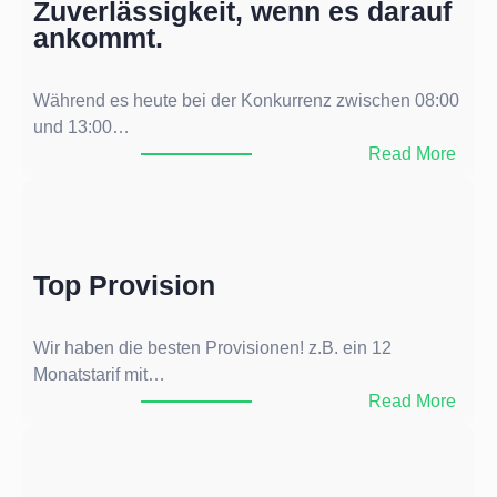
Zuverlässigkeit, wenn es darauf
ankommt.
Während es heute bei der Konkurrenz zwischen 08:00
und 13:00…
:
Read More
Z
u
v
e
Top Provision
r
l
ä
Wir haben die besten Provisionen! z.B. ein 12
s
Monatstarif mit…
s
:
Read More
i
T
g
o
k
p