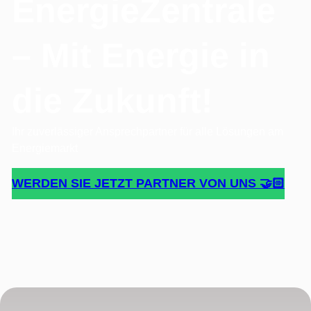
EnergieZentrale
– Mit Energie in
die Zukunft!
Ihr zuverlässiger Ansprechpartner für alle Lösungen am
Energiemarkt
WERDEN SIE JETZT PARTNER VON UNS 🤝🏻