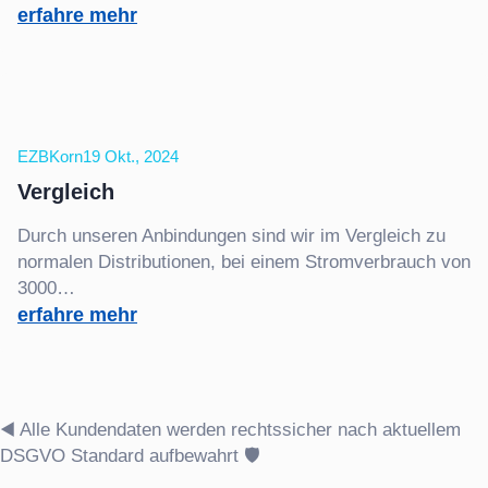
:
erfahre mehr
ab
sofort
Mobiltarife
EZBKorn
19 Okt., 2024
Vergleich
Durch unseren Anbindungen sind wir im Vergleich zu
normalen Distributionen, bei einem Stromverbrauch von
3000…
:
erfahre mehr
Vergleich
◀️ Alle Kundendaten werden rechtssicher nach aktuellem
DSGVO Standard aufbewahrt 🛡️