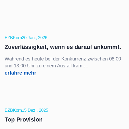
EZBKorn
20 Jan., 2026
Zuverlässigkeit, wenn es darauf ankommt.
Während es heute bei der Konkurrenz zwischen 08:00
und 13:00 Uhr zu einem Ausfall kam,…
:
erfahre mehr
Zuverlässigkeit,
wenn
es
darauf
ankommt.
EZBKorn
15 Dez., 2025
Top Provision