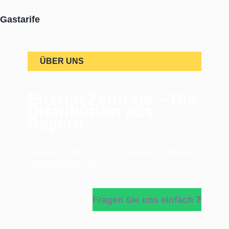
Gastarife
ÜBER UNS
EnergieZentrale – Die
Distribution aus
Bayern
Bessere Tarife für Ihre Kunden – Höhere
Provision für Sie!
Fragen Sie uns einfach ❓