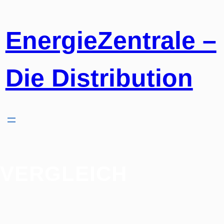
Zum
Inhalt
springen
EnergieZentrale –
Die Distribution
VERGLEICH