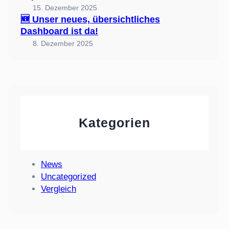
c
15. Dezember 2025
h
🆕 Unser neues, übersichtliches
t
Dashboard ist da!
l
8. Dezember 2025
i
c
h
e
s
D
Kategorien
a
s
h
b
News
o
Uncategorized
a
Vergleich
r
d
i