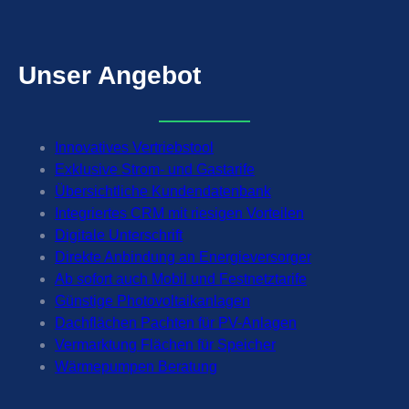
m
Unser
Angebot
Innovatives Vertriebstool
Exklusive Strom- und Gastarife
Übersichtliche Kundendatenbank
Integriertes CRM mit riesigen Vorteilen
Digitale Unterschrift
Direkte Anbindung an Energieversorger
Ab sofort auch Mobil und Festnetztarife
Günstige Photovoltaikanlagen
Dachflächen Pachten für PV-Anlagen
Vermarktung Flächen für Speicher
Wärmepumpen Beratung