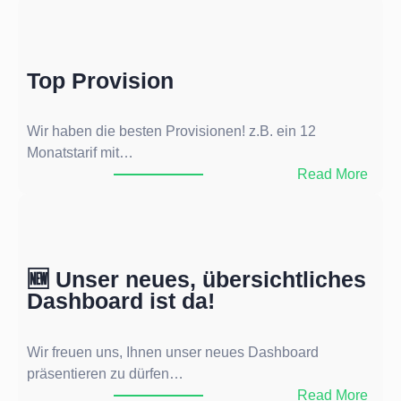
u
v
e
Top Provision
r
l
ä
Wir haben die besten Provisionen! z.B. ein 12
s
Monatstarif mit…
s
:
Read More
i
T
g
o
k
p
e
P
🆕 Unser neues, übersichtliches
i
r
Dashboard ist da!
t
o
,
v
w
i
Wir freuen uns, Ihnen unser neues Dashboard
e
s
präsentieren zu dürfen…
n
i
:
Read More